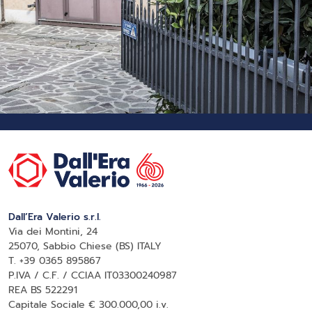
Dall’Era Valerio s.r.l.
Via dei Montini, 24
25070, Sabbio Chiese (BS) ITALY
T. +39 0365 895867
P.IVA / C.F. / CCIAA IT03300240987
REA BS 522291
Capitale Sociale € 300.000,00 i.v.