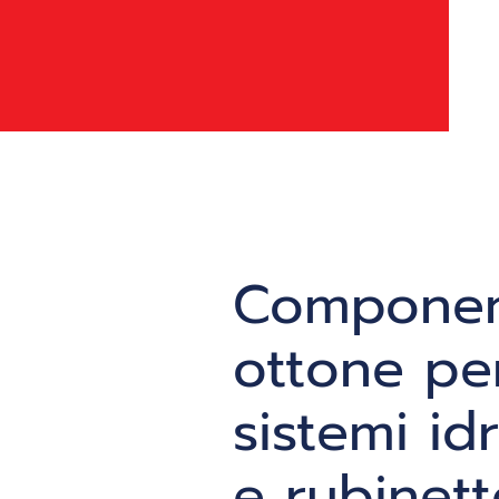
Component
ottone pe
sistemi idr
e rubinett