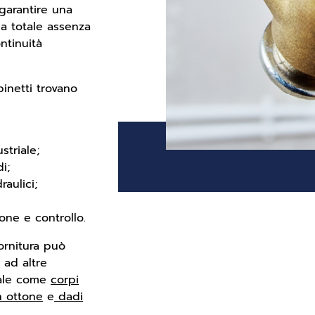
garantire una
la totale assenza
ntinuità
inetti trovano
striale;
i;
raulici;
one e controllo.
fornitura può
 ad altre
dale come
corpi
n ottone
e
dadi