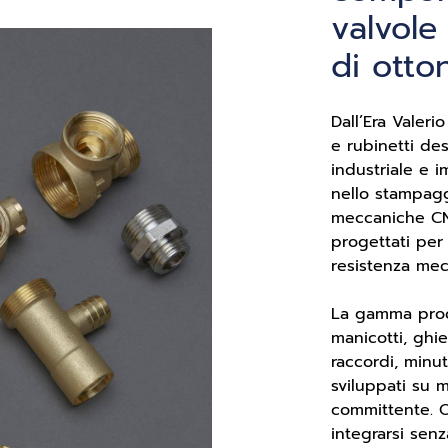
valvole
di otto
Dall’Era Valeri
e rubinetti dest
industriale e i
nello stampagg
meccaniche CNC
progettati per
resistenza mec
La gamma prod
manicotti, ghi
raccordi, minut
sviluppati su m
committente. 
integrarsi senz