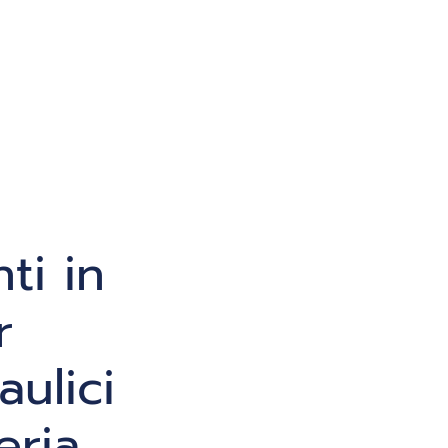
i in
r
aulici
eria