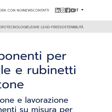
IT
ORA CON NOI
NEWS
CONTATTI
RERO
TECNOLOGIE
LEGHE LEAD-FREE
SOSTENIBILITÀ
onenti per
le e rubinetti
ttone
one e lavorazione
enti su misura per