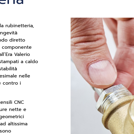
la rubinetteria,
ongevità
odo diretto
olo componente
ll’Era Valerio
stampati a caldo
tabilità
esimale nelle
e contro i
tensili CNC
ture nette e
geometrici
 ad altissima
 sono