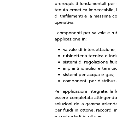
prerequisiti fondamentali per 
tenuta ermetica impeccabile, 
di trafilamenti e la massima co
operativa.
I componenti per valvole e rub
applicazione in:
valvole di intercettazione;
rubinetteria tecnica e indu
sistemi di regolazione fluid
impianti idraulici e termoid
sistemi per acqua e gas;
componenti per distribuzi
Per applicazioni integrate, la 
essere completata attingendo
soluzioni della gamma azien
per fluidi in ottone
,
raccordi i
e controdadi in ottone
.