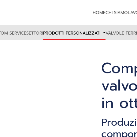
HOME
CHI SIAMO
LAV
TOM SERVICE
SETTORI
PRODOTTI PERSONALIZZATI
VALVOLE FER
Comp
valvo
in o
Produzi
compon