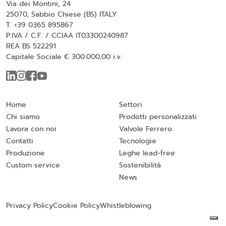
Via dei Montini, 24
25070, Sabbio Chiese (BS) ITALY
T. +39 0365 895867
P.IVA / C.F. / CCIAA IT03300240987
REA BS 522291
Capitale Sociale € 300.000,00 i.v.
Home
Settori
Chi siamo
Prodotti personalizzati
Lavora con noi
Valvole Ferrero
Contatti
Tecnologie
Produzione
Leghe lead-free
Custom service
Sostenibilità
News
Privacy Policy
Cookie Policy
Whistleblowing