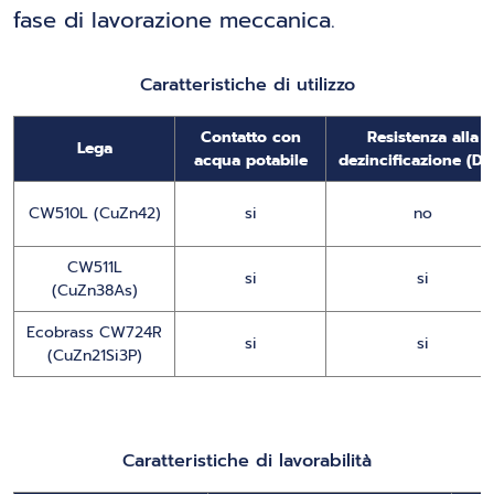
fase di lavorazione meccanica.
Caratteristiche di utilizzo
Contatto con
Resistenza alla
Lega
acqua potabile
dezincificazione (DZ
CW510L (CuZn42)
si
no
CW511L
si
si
(CuZn38As)
Ecobrass CW724R
si
si
(CuZn21Si3P)
Caratteristiche di lavorabilità