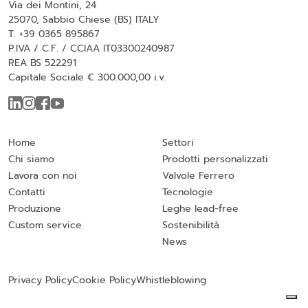
Via dei Montini, 24
25070, Sabbio Chiese (BS) ITALY
T. +39 0365 895867
P.IVA / C.F. / CCIAA IT03300240987
REA BS 522291
Capitale Sociale € 300.000,00 i.v.
Home
Settori
Chi siamo
Prodotti personalizzati
Lavora con noi
Valvole Ferrero
Contatti
Tecnologie
Produzione
Leghe lead-free
Custom service
Sostenibilità
News
Privacy Policy
Cookie Policy
Whistleblowing