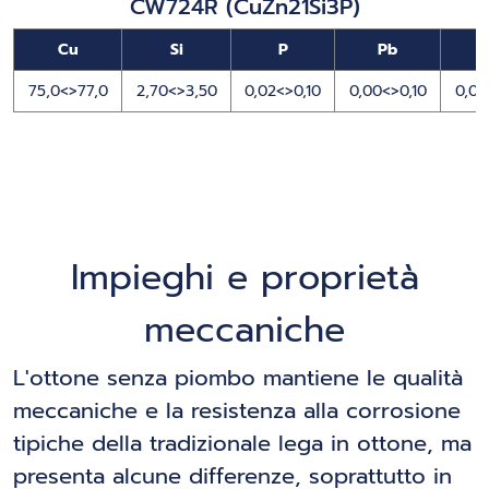
CW724R (CuZn21Si3P)
Cu
Si
P
Pb
75,0<>77,0
2,70<>3,50
0,02<>0,10
0,00<>0,10
0,00
Impieghi e proprietà
meccaniche
L'ottone senza piombo mantiene le qualità
meccaniche e la resistenza alla corrosione
tipiche della tradizionale lega in ottone, ma
presenta alcune differenze, soprattutto in