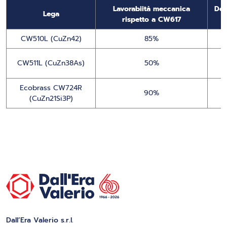
Lavorabiità meccanica
Def
Lega
rispetto a CW617
CW510L (CuZn42)
85%
CW511L (CuZn38As)
50%
Ecobrass CW724R
90%
(CuZn21Si3P)
Dall’Era Valerio s.r.l.