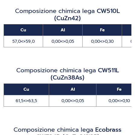
Composizione chimica lega
CW510L
(CuZn42)
Cu
Al
Fe
57,0<>59,0
0,00<>0,05
0,00<>0,30
0,
Composizione chimica lega
CW511L
(CuZn38As)
Cu
Al
Fe
61,5<>63,5
0,00<>0,05
0,00<>0,10
Composizione chimica lega
Ecobrass