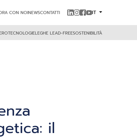
IT
ORA CON NOI
NEWS
CONTATTI
RERO
TECNOLOGIE
LEGHE LEAD-FREE
SOSTENIBILITÀ
ienza
etica: il