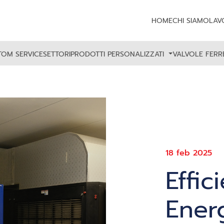
HOME
CHI SIAMO
LAV
TOM SERVICE
SETTORI
PRODOTTI PERSONALIZZATI
VALVOLE FER
18 feb 2025
Effic
Energ