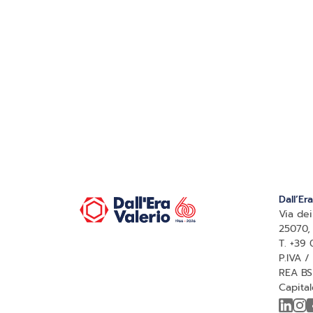
Dall’Era
Via dei
25070,
T. +39
P.IVA 
REA BS
Capital