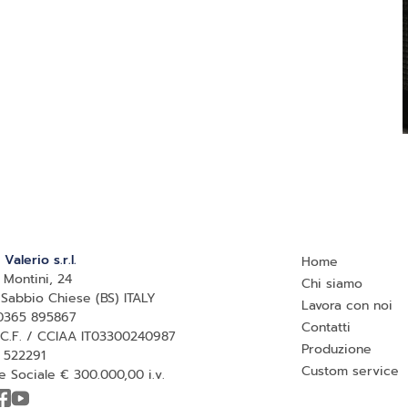
 Valerio s.r.l.
Home
 Montini, 24
Chi siamo
 Sabbio Chiese (BS) ITALY
Lavora con noi
 0365 895867
Contatti
/ C.F. / CCIAA IT03300240987
Produzione
 522291
Custom service
e Sociale € 300.000,00 i.v.