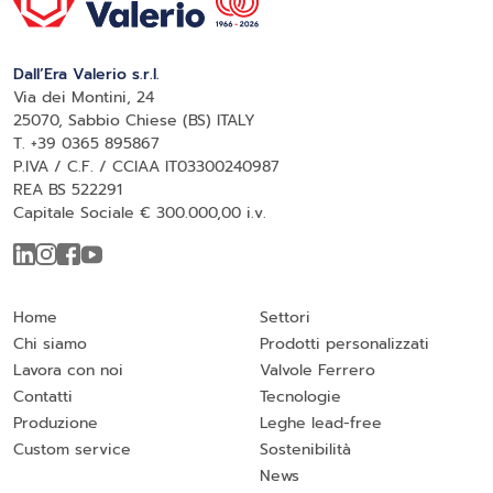
Dall’Era Valerio s.r.l.
Via dei Montini, 24
25070, Sabbio Chiese (BS) ITALY
T. +39 0365 895867
P.IVA / C.F. / CCIAA IT03300240987
REA BS 522291
Capitale Sociale € 300.000,00 i.v.
Home
Settori
Chi siamo
Prodotti personalizzati
Lavora con noi
Valvole Ferrero
Contatti
Tecnologie
Produzione
Leghe lead-free
Custom service
Sostenibilità
News